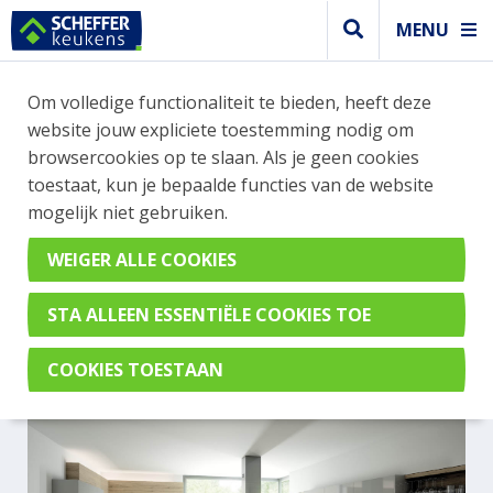
MENU
Om volledige functionaliteit te bieden, heeft deze
Design keuken
website jouw expliciete toestemming nodig om
DESIGN LICHTGRIJZE
browsercookies op te slaan. Als je geen cookies
toestaat, kun je bepaalde functies van de website
KEUKEN GLANS
mogelijk niet gebruiken.
GECOMBINEERD MET
HOUTEN WANDPLANKEN
Perfect Brillant Parelgrijs