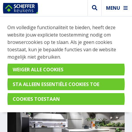
MENU
Om volledige functionaliteit te bieden, heeft deze
Greeploos keuken
website jouw expliciete toestemming nodig om
GREEPLOZE WITTE KEUKEN
browsercookies op te slaan. Als je geen cookies
toestaat, kun je bepaalde functies van de website
MET EEN SCHIEREILAND
mogelijk niet gebruiken.
AV 2135 Wit