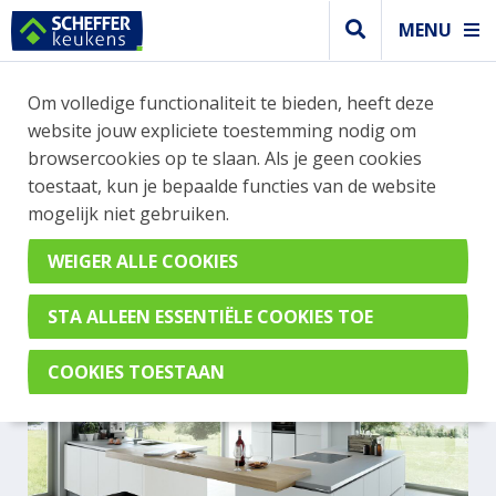
MENU
Om volledige functionaliteit te bieden, heeft deze
Greeploos keuken
website jouw expliciete toestemming nodig om
GREEPLOZE WITTE KEUKEN
browsercookies op te slaan. Als je geen cookies
toestaat, kun je bepaalde functies van de website
MET ZITGELEGENHEID
mogelijk niet gebruiken.
AV 2135GL Polarwit & AV 4030GL Wit