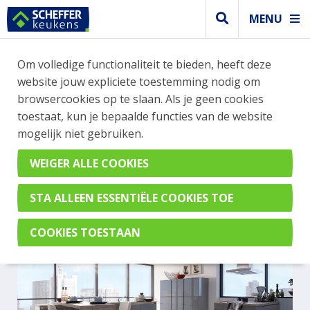
MENU
Om volledige functionaliteit te bieden, heeft deze
Greeploos keuken
website jouw expliciete toestemming nodig om
GREEPLOZE DESIGN KEUKEN
browsercookies op te slaan. Als je geen cookies
toestaat, kun je bepaalde functies van de website
IN HET GRIJS
mogelijk niet gebruiken.
Perfect BrillantGL Parelgrijs