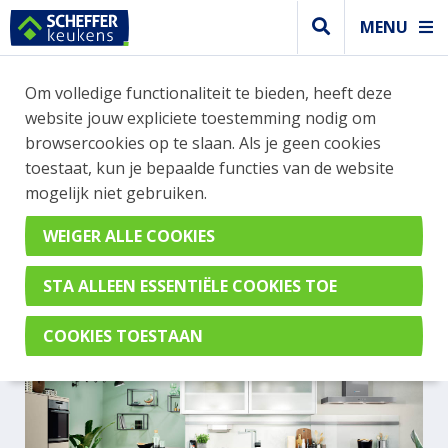
MENU
Om volledige functionaliteit te bieden, heeft deze
Greeploos keuken
website jouw expliciete toestemming nodig om
GREEPLOZE KEUKEN IN
browsercookies op te slaan. Als je geen cookies
toestaat, kun je bepaalde functies van de website
MODERNE STIJL MET
mogelijk niet gebruiken.
BOVENKASTJES
Perfect Soft Kashmir