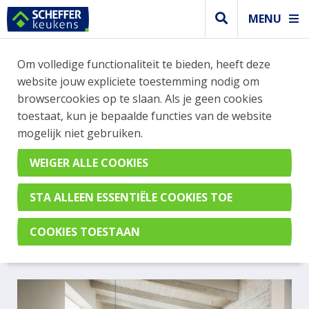
MENU
Om volledige functionaliteit te bieden, heeft deze
Modern keuken
website jouw expliciete toestemming nodig om
MODERNE GRIJZE KEUKEN
browsercookies op te slaan. Als je geen cookies
toestaat, kun je bepaalde functies van de website
MET ZWARTE HANDGREPEN
mogelijk niet gebruiken.
EN EEN HOUTEN
WERKBLAD EN
WANDPLANKEN
Perfect Brillant Parelgrijs