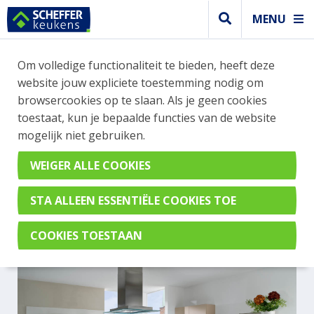
MENU
Om volledige functionaliteit te bieden, heeft deze
Modern keuken
website jouw expliciete toestemming nodig om
MODERNE LICHTE KEUKEN
browsercookies op te slaan. Als je geen cookies
toestaat, kun je bepaalde functies van de website
BESTAANDE UIT
mogelijk niet gebruiken.
VERSCHILLENDE
MATERIALEN MET BAR
Perfect Soft Kashmir