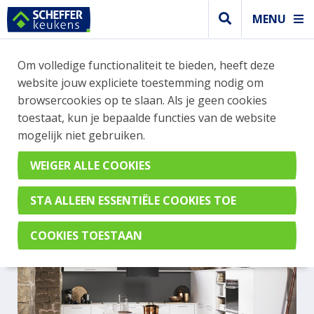
MENU
Om volledige functionaliteit te bieden, heeft deze
Modern keuken
website jouw expliciete toestemming nodig om
MODERNE WITTE KEUKEN
browsercookies op te slaan. Als je geen cookies
toestaat, kun je bepaalde functies van de website
MET EILAND
mogelijk niet gebruiken.
Uno Kristalwit