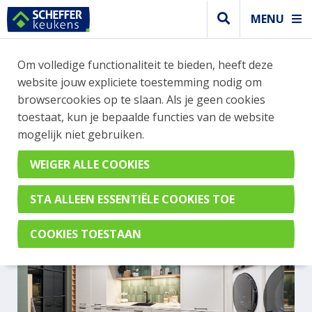
MENU
Om volledige functionaliteit te bieden, heeft deze
Trendy keuken
website jouw expliciete toestemming nodig om
TRENDY BIJKEUKEN IN
browsercookies op te slaan. Als je geen cookies
toestaat, kun je bepaalde functies van de website
ZANDGRIJS
mogelijk niet gebruiken.
AV 5085 Zandgrijs