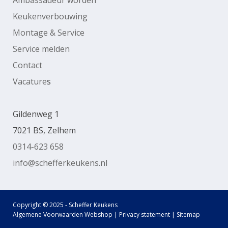
Keukenverbouwing
Montage & Service
Service melden
Contact
Vacature
s
Gildenweg 1
7021 BS, Zelhem
0314-623 658
info@schefferkeukens.nl
Copyright © 2025 - Scheffer Keukens
Algemene Voorwaarden Webshop
|
Privacy statement
|
Sitemap