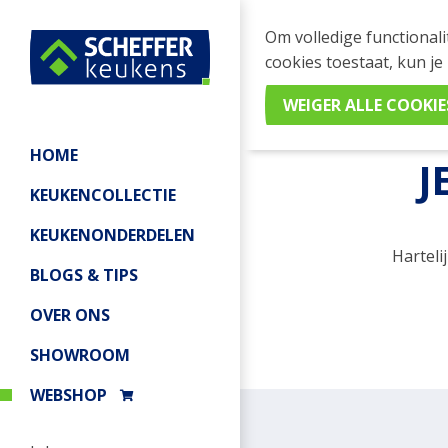
Om volledige functionali
cookies toestaat, kun je
Home
/
Webshop
/
Afrekenen
HOME
J
KEUKENCOLLECTIE
KEUKENONDERDELEN
Harteli
BLOGS & TIPS
OVER ONS
SHOWROOM
WEBSHOP