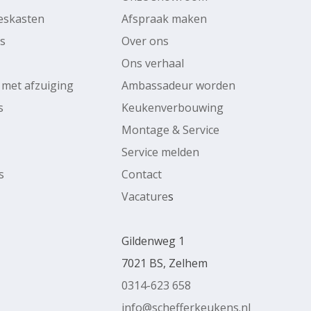
ieskasten
Afspraak maken
rs
Over ons
Ons verhaal
 met afzuiging
Ambassadeur worden
s
Keukenverbouwing
Montage & Service
Service melden
s
Contact
Vacature
s
Gildenweg 1
7021 BS, Zelhem
0314-623 658
info@schefferkeukens.nl