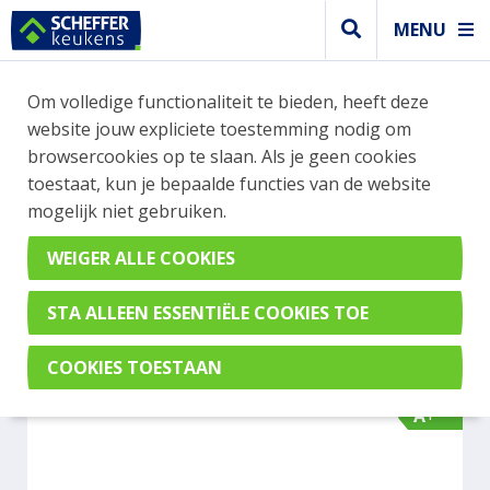
MENU
WEBSHOP BESTELLINGEN
Om volledige functionaliteit te bieden, heeft deze
Je kan tijdelijk geen bestelling plaatsen. Wil je je
website jouw expliciete toestemming nodig om
vast oriënteren? Vergelijk eenvoudig apparaten
browsercookies op te slaan. Als je geen cookies
en merken met elkaar. Klik hier voor meer
toestaat, kun je bepaalde functies van de website
informatie.
mogelijk niet gebruiken.
Afzuigkap
BERTAZZONI KT60P1AXT
A+