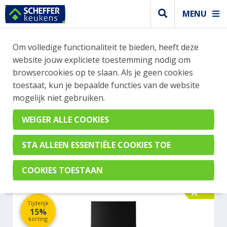
MENU
WEBSHOP BESTELLINGEN
Om volledige functionaliteit te bieden, heeft deze
Je kan tijdelijk geen bestelling plaatsen. Wil je je
website jouw expliciete toestemming nodig om
vast oriënteren? Vergelijk eenvoudig apparaten
browsercookies op te slaan. Als je geen cookies
en merken met elkaar. Klik hier voor meer
toestaat, kun je bepaalde functies van de website
informatie.
mogelijk niet gebruiken.
Afzuigkap
ETNA AD571ZT
A
Tijdelijk
15%
korting