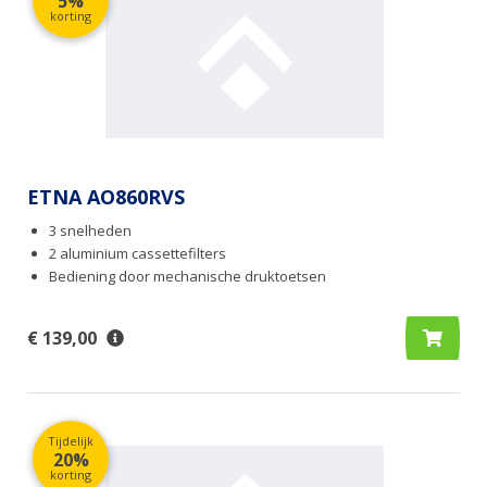
5%
korting
ETNA AO860RVS
3 snelheden
2 aluminium cassettefilters
Bediening door mechanische druktoetsen
€ 139,00
Tijdelijk
20%
korting