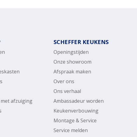
P
SCHEFFER KEUKENS
en
Openingstijden
Onze showroom
ieskasten
Afspraak maken
rs
Over ons
Ons verhaal
 met afzuiging
Ambassadeur worden
s
Keukenverbouwing
Montage & Service
Service melden