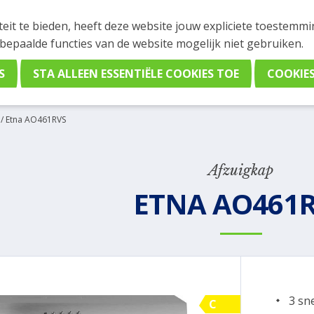
INGEN
teit te bieden, heeft deze website jouw expliciete toestemm
stelling plaatsen. Wil je je vast oriënteren? Vergelijk eenvo
 bepaalde functies van de website mogelijk niet gebruiken.
/
Etna AO461RVS
Afzuigkap
ETNA AO461
3 sn
C