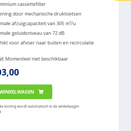
uminium cassettefilter
ening door mechanische druktoetsen
male afzuigcapaciteit van 305 m³/u
male geluidsniveau van 72 dB
hikt voor afvoer naar buiten en recirculatie
ijd: Momenteel niet beschikbaar
03,00
 WINKELWAGEN
ijke korting wordt automatisch in de winkelwagen
d