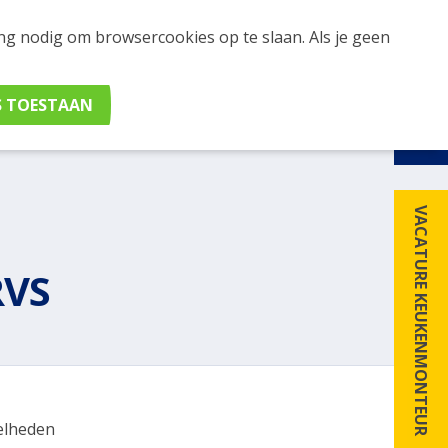
ing nodig om browsercookies op te slaan. Als je geen
udig apparaten en merken met elkaar. Klik hier voor
VACATURE KEUKENMONTEUR
RVS
elheden