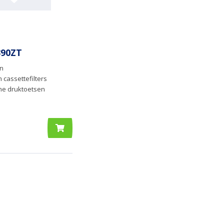
90ZT
en
 cassettefilters
he druktoetsen