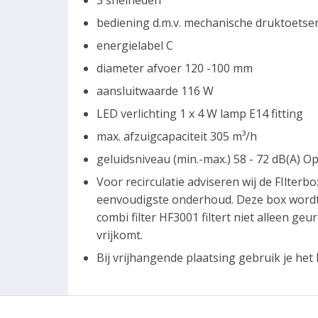
3 snelheden
bediening d.m.v. mechanische druktoetsen
energielabel C
diameter afvoer 120 -100 mm
aansluitwaarde 116 W
LED verlichting 1 x 4 W lamp E14 fitting
max. afzuigcapaciteit 305 m³/h
geluidsniveau (min.-max.) 58 - 72 dB(A) O
Voor recirculatie adviseren wij de FIlter
eenvoudigste onderhoud. Deze box wordt
combi filter HF3001 filtert niet alleen geu
vrijkomt.
Bij vrijhangende plaatsing gebruik je het R