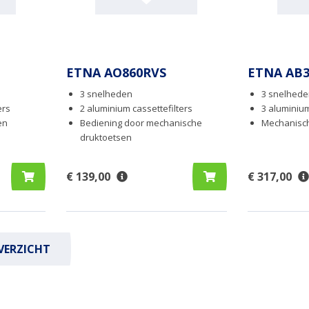
ETNA AO860RVS
ETNA AB3
3 snelheden
3 snelhed
ers
2 aluminium cassettefilters
3 aluminium
en
Bediening door mechanische
Mechanisc
druktoetsen
€ 139,00
€ 317,00
VERZICHT