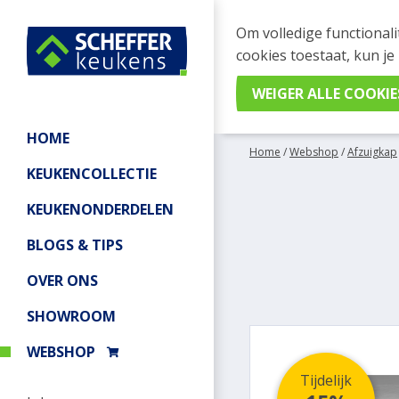
WEBSHOP BESTELL
Om volledige functionali
Je kan tijdelijk geen be
cookies toestaat, kun je
meer informatie.
HOME
Home
/
Webshop
/
Afzuigkap
KEUKENCOLLECTIE
KEUKENONDERDELEN
BLOGS & TIPS
OVER ONS
SHOWROOM
WEBSHOP
Tijdelijk