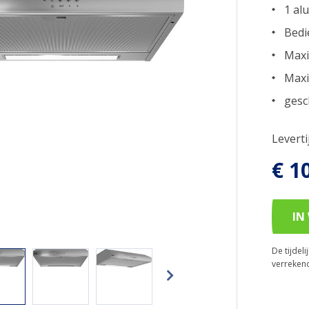
1 al
Bedi
Maxi
Maxi
gesc
Levert
€ 1
IN
De tijdel
verreken