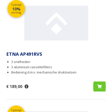
Tijdelijk
10%
korting
ETNA AP491RVS
3 snelheden
3 aluminium cassettefilters
Bediening d.m.v. mechanische druktoetsen
€ 189,00
Tijdelijk