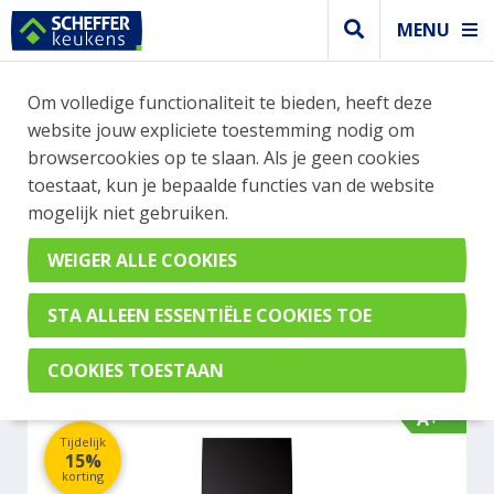
MENU
WEBSHOP BESTELLINGEN
Om volledige functionaliteit te bieden, heeft deze
Je kan tijdelijk geen bestelling plaatsen. Wil je je
website jouw expliciete toestemming nodig om
vast oriënteren? Vergelijk eenvoudig apparaten
browsercookies op te slaan. Als je geen cookies
en merken met elkaar. Klik hier voor meer
toestaat, kun je bepaalde functies van de website
informatie.
mogelijk niet gebruiken.
Afzuigkap
ETNA AP461ZT
A+
Tijdelijk
15%
korting