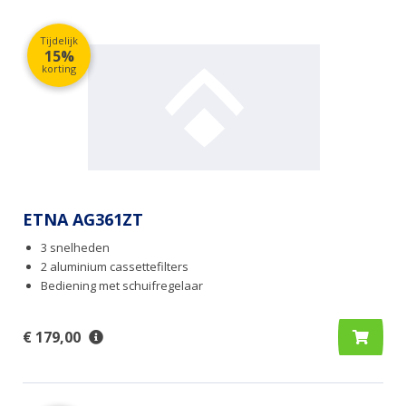
Tijdelijk
15%
korting
ETNA AG361ZT
3 snelheden
2 aluminium cassettefilters
Bediening met schuifregelaar
€ 179,00