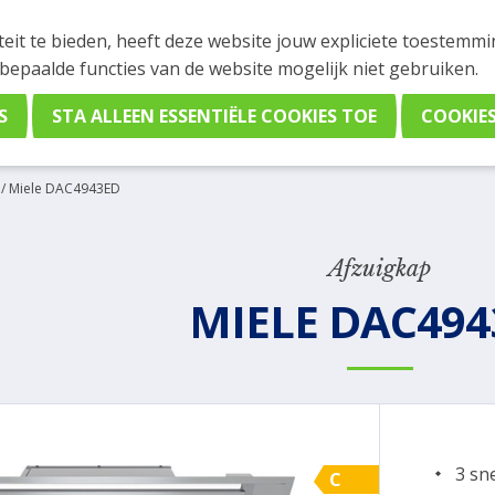
INGEN
teit te bieden, heeft deze website jouw expliciete toestemm
stelling plaatsen. Wil je je vast oriënteren? Vergelijk eenvo
 bepaalde functies van de website mogelijk niet gebruiken.
/
Miele DAC4943ED
Afzuigkap
MIELE DAC494
3 sn
C