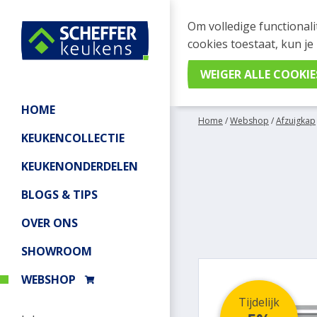
WEBSHOP BESTELL
Om volledige functionali
Je kan tijdelijk geen be
cookies toestaat, kun je
meer informatie.
HOME
Home
/
Webshop
/
Afzuigkap
KEUKENCOLLECTIE
KEUKENONDERDELEN
BLOGS & TIPS
OVER ONS
SHOWROOM
WEBSHOP
Tijdelijk