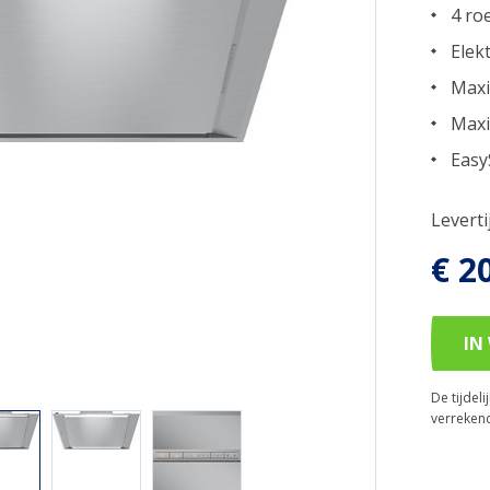
4 roe
Elek
Maxi
Maxi
Easy
Levert
€ 2
IN
De tijdel
verreken