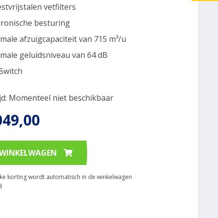
stvrijstalen vetfilters
tronische besturing
male afzuigcapaciteit van 715 m³/u
male geluidsniveau van 64 dB
Switch
ijd: Momenteel niet beschikbaar
049,00
 WINKELWAGEN
ijke korting wordt automatisch in de winkelwagen
d