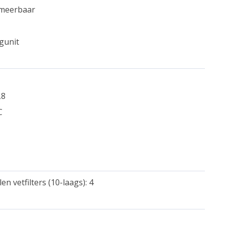
mmeerbaar
gunit
,8
C
n vetfilters (10-laags): 4