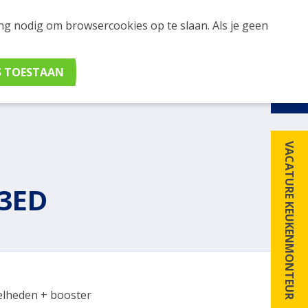
ing nodig om browsercookies op te slaan. Als je geen
udig apparaten en merken met elkaar. Klik hier voor
VACATURE KEUKENMONTEUR
3ED
elheden + booster