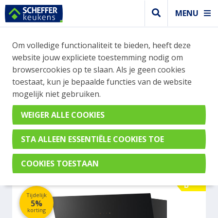
MENU
WEBSHOP BESTELLINGEN
Om volledige functionaliteit te bieden, heeft deze
Je kan tijdelijk geen bestelling plaatsen. Wil je je
website jouw expliciete toestemming nodig om
vast oriënteren? Vergelijk eenvoudig apparaten
browsercookies op te slaan. Als je geen cookies
en merken met elkaar. Klik hier voor meer
toestaat, kun je bepaalde functies van de website
informatie.
mogelijk niet gebruiken.
Afzuigkap
MIELE DAH1650OBSW
B
Tijdelijk
5%
korting