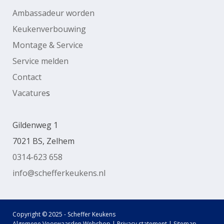
Ambassadeur worden
Keukenverbouwing
Montage & Service
Service melden
Contact
Vacature
s
Gildenweg 1
7021 BS, Zelhem
0314-623 658
info@schefferkeukens.nl
Copyright © 2025 - Scheffer Keukens
Algemene Voorwaarden Webshop
|
Privacy statement
|
Sitemap