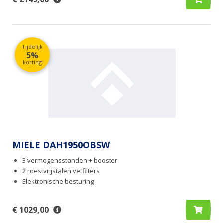
Tijdelijk
5%
korting
MIELE DAH1950OBSW
3 vermogensstanden + booster
2 roestvrijstalen vetfilters
Elektronische besturing
€ 1029,00