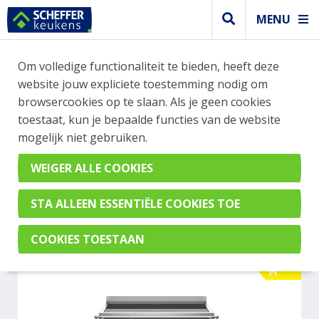
MENU
WEBSHOP BESTELLINGEN
Om volledige functionaliteit te bieden, heeft deze
Je kan tijdelijk geen bestelling plaatsen. Wil je je
website jouw expliciete toestemming nodig om
vast oriënteren? Vergelijk eenvoudig apparaten
browsercookies op te slaan. Als je geen cookies
en merken met elkaar. Klik hier voor meer
toestaat, kun je bepaalde functies van de website
informatie.
mogelijk niet gebruiken.
Fornuis
BERTAZZONI HER105I3ENET
A
A