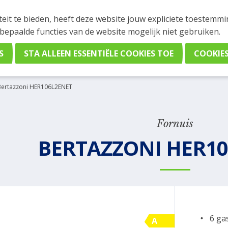
INGEN
teit te bieden, heeft deze website jouw expliciete toestemm
stelling plaatsen. Wil je je vast oriënteren? Vergelijk eenvo
 bepaalde functies van de website mogelijk niet gebruiken.
Bertazzoni HER106L2ENET
Fornuis
BERTAZZONI HER1
6 ga
A
A