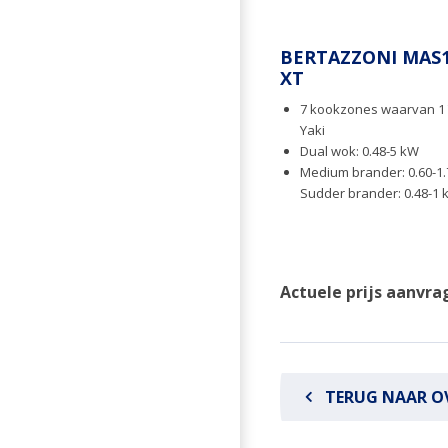
BERTAZZONI MAS
XT
7 kookzones waarvan 1
Yaki
Dual wok: 0.48-5 kW
Medium brander: 0.60-1
Sudder brander: 0.48-1
Actuele prijs aanvra
TERUG NAAR O