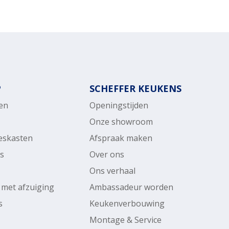
P
SCHEFFER KEUKENS
en
Openingstijden
Onze showroom
ieskasten
Afspraak maken
rs
Over ons
Ons verhaal
 met afzuiging
Ambassadeur worden
s
Keukenverbouwing
Montage & Service