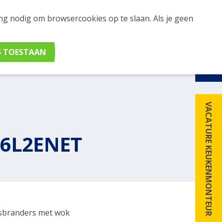
ing nodig om browsercookies op te slaan. Als je geen
udig apparaten en merken met elkaar. Klik hier voor
VACATURE KEUKENMONTEUR
06L2ENET
sbranders met wok