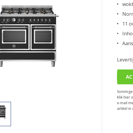
wokb
Norm
11 o
Inho
Aans
Levert
AC
Sommige p
Klik hier 
e-mail me
artikel i