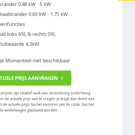
rander 0.48 kW - 5 kW
aalbrander 0.60 kW - 1.75 kW
venfuncties
ud links 69L & rechts 59L
luitwaarde 4,3kW
ijd: Momenteel niet beschikbaar
TUELE PRIJS AANVRAGEN
rijzen zijn relatief vaak aan verandering onderhevig.
om de actuele prijs aan te vragen. Je krijgt dan direct een
t de actuele prijs. Na het invoeren van de code, kan het
n de winkelwagen geplaatst worden.