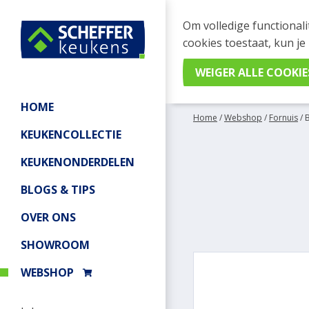
WEBSHOP BESTELL
Om volledige functionali
Je kan tijdelijk geen be
cookies toestaat, kun je
meer informatie.
HOME
Home
/
Webshop
/
Fornuis
/
KEUKENCOLLECTIE
KEUKENONDERDELEN
BLOGS & TIPS
OVER ONS
SHOWROOM
WEBSHOP