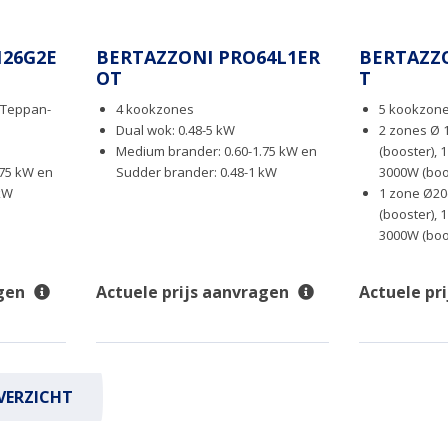
126G2E
BERTAZZONI PRO64L1ER
BERTAZZO
OT
T
 Teppan-
4 kookzones
5 kookzones
Dual wok: 0.48-5 kW
2 zones Ø 
Medium brander: 0.60-1.75 kW en
(booster), 
.75 kW en
Sudder brander: 0.48-1 kW
3000W (boo
 kW
1 zone Ø20
(booster),
3000W (boo
gen
Actuele prijs aanvragen
Actuele pr
VERZICHT