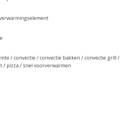
 verwarmingselement
ie
e / convectie / convectie bakken / convectie grill /
ht / pizza / snel voorverwarmen