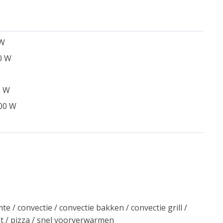
 W
0 W
0 W
000 W
 / convectie / convectie bakken / convectie grill /
ht / pizza / snel voorverwarmen