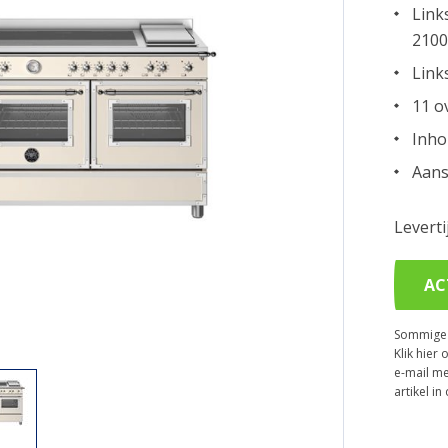
Link
210
Link
11 o
Inho
Aans
Levert
AC
Sommige p
Klik hier 
e-mail me
artikel i