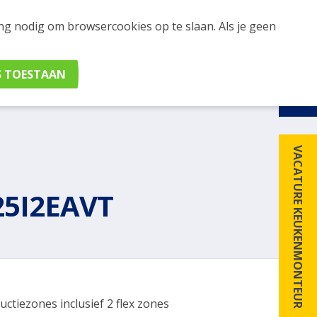
ing nodig om browsercookies op te slaan. Als je geen
udig apparaten en merken met elkaar. Klik hier voor
VACATURE KEUKENMONTEUR
5I2EAVT
ductiezones inclusief 2 flex zones