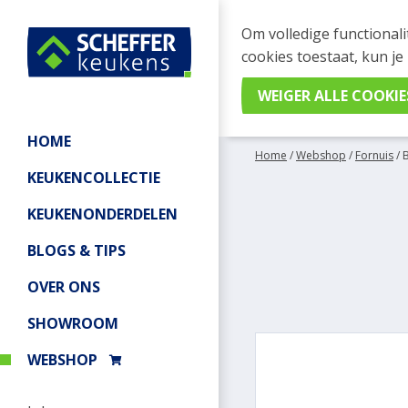
WEBSHOP BESTELL
Om volledige functionali
Je kan tijdelijk geen be
cookies toestaat, kun je
meer informatie.
HOME
Home
/
Webshop
/
Fornuis
/
KEUKENCOLLECTIE
KEUKENONDERDELEN
BLOGS & TIPS
OVER ONS
SHOWROOM
WEBSHOP