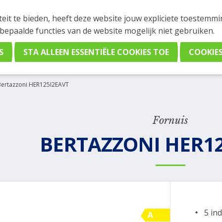
INGEN
teit te bieden, heeft deze website jouw expliciete toestemm
stelling plaatsen. Wil je je vast oriënteren? Vergelijk eenvo
 bepaalde functies van de website mogelijk niet gebruiken.
Bertazzoni HER125I2EAVT
Fornuis
BERTAZZONI HER12
5 in
A