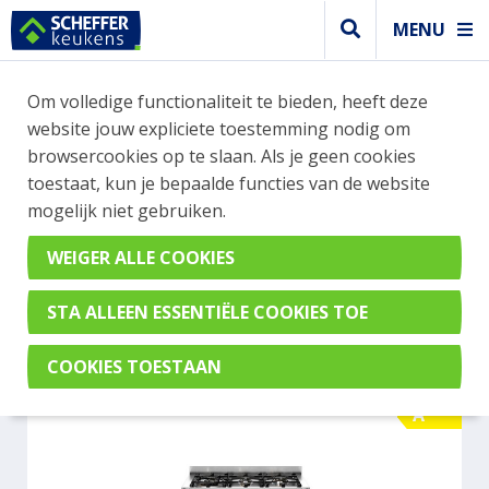
MENU
WEBSHOP BESTELLINGEN
Om volledige functionaliteit te bieden, heeft deze
Je kan tijdelijk geen bestelling plaatsen. Wil je je
website jouw expliciete toestemming nodig om
vast oriënteren? Vergelijk eenvoudig apparaten
browsercookies op te slaan. Als je geen cookies
en merken met elkaar. Klik hier voor meer
toestaat, kun je bepaalde functies van de website
informatie.
mogelijk niet gebruiken.
Fornuis
BERTAZZONI HER96L2EAVT
A
A