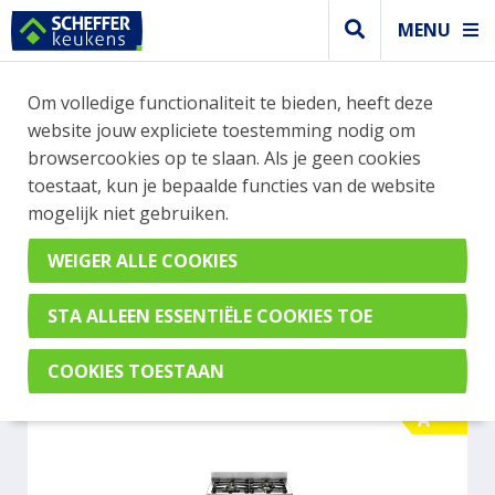
MENU
WEBSHOP BESTELLINGEN
Om volledige functionaliteit te bieden, heeft deze
Je kan tijdelijk geen bestelling plaatsen. Wil je je
website jouw expliciete toestemming nodig om
vast oriënteren? Vergelijk eenvoudig apparaten
browsercookies op te slaan. Als je geen cookies
en merken met elkaar. Klik hier voor meer
toestaat, kun je bepaalde functies van de website
informatie.
mogelijk niet gebruiken.
Fornuis
BERTAZZONI MAS64L1ENET
A