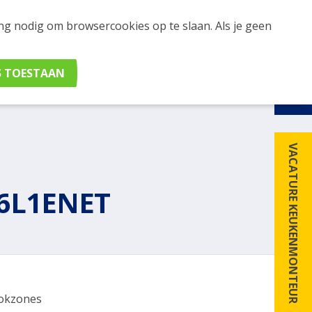
ing nodig om browsercookies op te slaan. Als je geen
udig apparaten en merken met elkaar. Klik hier voor
VACATURE KEUKENMONTEUR
6L1ENET
okzones