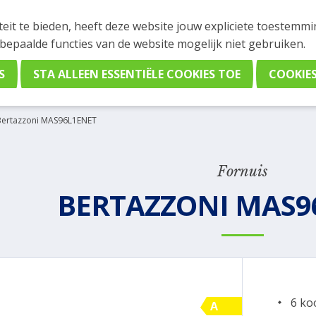
INGEN
teit te bieden, heeft deze website jouw expliciete toestemm
stelling plaatsen. Wil je je vast oriënteren? Vergelijk eenvo
 bepaalde functies van de website mogelijk niet gebruiken.
Bertazzoni MAS96L1ENET
Fornuis
BERTAZZONI MAS9
6 ko
A