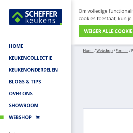
WEBSHOP BESTELL
Om volledige functionali
Je kan tijdelijk geen be
cookies toestaat, kun je
meer informatie.
HOME
Home
/
Webshop
/
Fornuis
/
KEUKENCOLLECTIE
KEUKENONDERDELEN
BLOGS & TIPS
OVER ONS
SHOWROOM
WEBSHOP