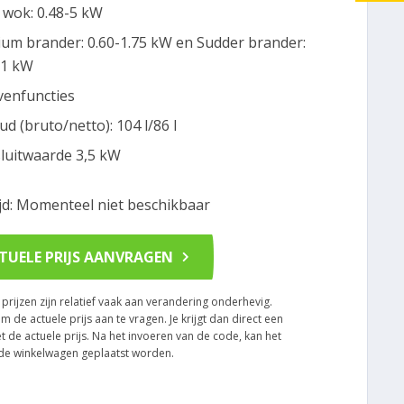
 wok: 0.48-5 kW
um brander: 0.60-1.75 kW en Sudder brander:
-1 kW
venfuncties
ud (bruto/netto): 104 l/86 l
luitwaarde 3,5 kW
ijd: Momenteel niet beschikbaar
TUELE PRIJS AANVRAGEN
rijzen zijn relatief vaak aan verandering onderhevig.
om de actuele prijs aan te vragen. Je krijgt dan direct een
t de actuele prijs. Na het invoeren van de code, kan het
n de winkelwagen geplaatst worden.