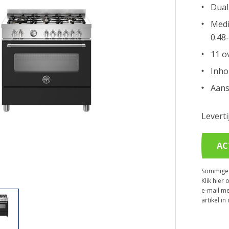
Dual
Medi
0.48
11 o
Inho
Aans
Levert
AC
Sommige p
Klik hier 
e-mail me
artikel i