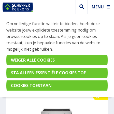
MENU
WEBSHOP BESTELLINGEN
Om volledige functionaliteit te bieden, heeft deze
Je kan tijdelijk geen bestelling plaatsen. Wil je je
website jouw expliciete toestemming nodig om
vast oriënteren? Vergelijk eenvoudig apparaten
browsercookies op te slaan. Als je geen cookies
en merken met elkaar. Klik hier voor meer
toestaat, kun je bepaalde functies van de website
informatie.
mogelijk niet gebruiken.
Fornuis
BERTAZZONI MPL94IT1EXE
A