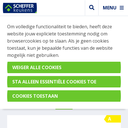
MENU
WEBSHOP BESTELLINGEN
Om volledige functionaliteit te bieden, heeft deze
Je kan tijdelijk geen bestelling plaatsen. Wil je je
website jouw expliciete toestemming nodig om
vast oriënteren? Vergelijk eenvoudig apparaten
browsercookies op te slaan. Als je geen cookies
en merken met elkaar. Klik hier voor meer
toestaat, kun je bepaalde functies van de website
informatie.
mogelijk niet gebruiken.
Fornuis
BERTAZZONI
MPL95L1ENND
A