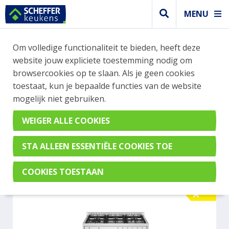
MENU
WEBSHOP BESTELLINGEN
Om volledige functionaliteit te bieden, heeft deze
Je kan tijdelijk geen bestelling plaatsen. Wil je je
website jouw expliciete toestemming nodig om
vast oriënteren? Vergelijk eenvoudig apparaten
browsercookies op te slaan. Als je geen cookies
en merken met elkaar. Klik hier voor meer
toestaat, kun je bepaalde functies van de website
informatie.
mogelijk niet gebruiken.
Fornuis
BERTAZZONI MPL96L1EXV
A