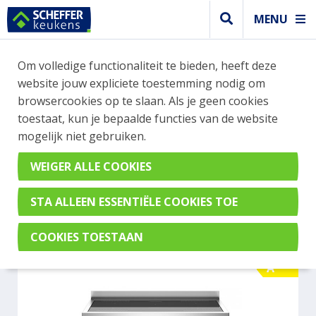
MENU
WEBSHOP BESTELLINGEN
Om volledige functionaliteit te bieden, heeft deze
Je kan tijdelijk geen bestelling plaatsen. Wil je je
website jouw expliciete toestemming nodig om
vast oriënteren? Vergelijk eenvoudig apparaten
browsercookies op te slaan. Als je geen cookies
en merken met elkaar. Klik hier voor meer
toestaat, kun je bepaalde functies van de website
informatie.
mogelijk niet gebruiken.
Fornuis
BERTAZZONI PRO105I2EBIT
A
A