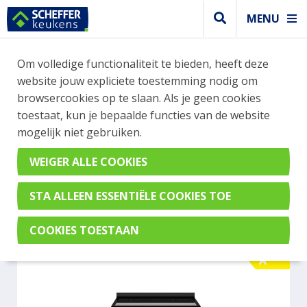
MENU
WEBSHOP BESTELLINGEN
Om volledige functionaliteit te bieden, heeft deze
Je kan tijdelijk geen bestelling plaatsen. Wil je je
website jouw expliciete toestemming nodig om
vast oriënteren? Vergelijk eenvoudig apparaten
browsercookies op te slaan. Als je geen cookies
en merken met elkaar. Klik hier voor meer
toestaat, kun je bepaalde functies van de website
informatie.
mogelijk niet gebruiken.
Fornuis
BERTAZZONI PRO105I2ECAT
A
A