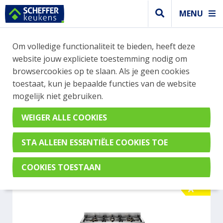
MENU
WEBSHOP BESTELLINGEN
Om volledige functionaliteit te bieden, heeft deze
Je kan tijdelijk geen bestelling plaatsen. Wil je je
website jouw expliciete toestemming nodig om
vast oriënteren? Vergelijk eenvoudig apparaten
browsercookies op te slaan. Als je geen cookies
en merken met elkaar. Klik hier voor meer
toestaat, kun je bepaalde functies van de website
informatie.
mogelijk niet gebruiken.
Fornuis
BERTAZZONI PRO106L3EBIT
A
A