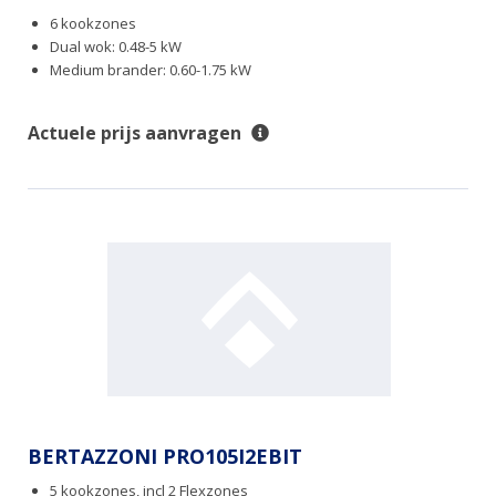
6 kookzones
Dual wok: 0.48-5 kW
Medium brander: 0.60-1.75 kW
Actuele prijs aanvragen
BERTAZZONI PRO105I2EBIT
5 kookzones, incl 2 Flexzones