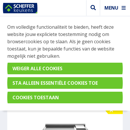
MENU
WEBSHOP BESTELLINGEN
Om volledige functionaliteit te bieden, heeft deze
Je kan tijdelijk geen bestelling plaatsen. Wil je je
website jouw expliciete toestemming nodig om
vast oriënteren? Vergelijk eenvoudig apparaten
browsercookies op te slaan. Als je geen cookies
en merken met elkaar. Klik hier voor meer
toestaat, kun je bepaalde functies van de website
informatie.
mogelijk niet gebruiken.
Fornuis
BERTAZZONI PRO125I2EROT
A
A