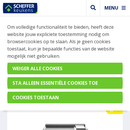
MENU
WEBSHOP BESTELLINGEN
Om volledige functionaliteit te bieden, heeft deze
Je kan tijdelijk geen bestelling plaatsen. Wil je je
website jouw expliciete toestemming nodig om
vast oriënteren? Vergelijk eenvoudig apparaten
browsercookies op te slaan. Als je geen cookies
en merken met elkaar. Klik hier voor meer
toestaat, kun je bepaalde functies van de website
informatie.
mogelijk niet gebruiken.
Fornuis
BERTAZZONI PRO125I2EXT
A