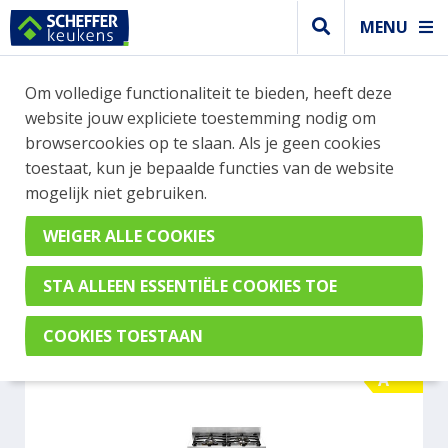
MENU
WEBSHOP BESTELLINGEN
Om volledige functionaliteit te bieden, heeft deze
Je kan tijdelijk geen bestelling plaatsen. Wil je je
website jouw expliciete toestemming nodig om
vast oriënteren? Vergelijk eenvoudig apparaten
browsercookies op te slaan. Als je geen cookies
en merken met elkaar. Klik hier voor meer
toestaat, kun je bepaalde functies van de website
informatie.
mogelijk niet gebruiken.
Fornuis
BERTAZZONI PRO64L1EXT
A