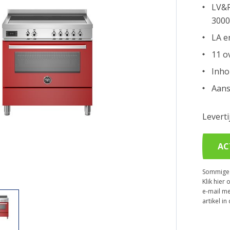
LV&R
300
LA e
11 o
Inho
Aans
Levert
AC
Sommige p
Klik hier 
e-mail me
artikel i