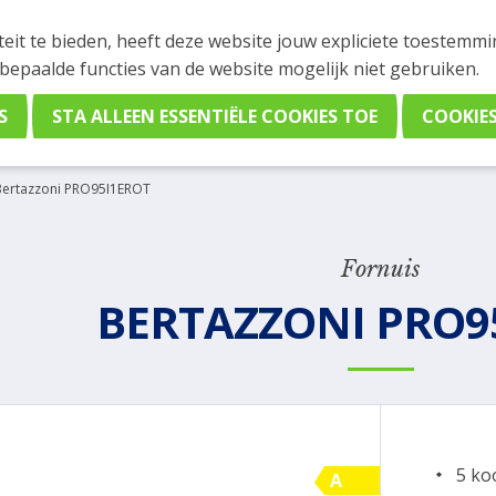
INGEN
teit te bieden, heeft deze website jouw expliciete toestemm
stelling plaatsen. Wil je je vast oriënteren? Vergelijk eenvo
 bepaalde functies van de website mogelijk niet gebruiken.
Bertazzoni PRO95I1EROT
Fornuis
BERTAZZONI PRO9
5 ko
A