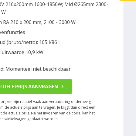
V 210x200mm 1600-1850W; Mid Ø265mm 2300-
0 W
n RA 210 x 200 mm, 2100 - 3000 W
venfuncties
ud (bruto/netto): 105 l/86 l
luitwaarde 10,9 kW
ijd: Momenteel niet beschikbaar
TUELE PRIJS AANVRAGEN
rijzen zijn relatief vaak aan verandering onderhevig.
om de actuele prijs aan te vragen. Je krijgt dan direct een
t de actuele prijs. Na het invoeren van de code, kan het
n de winkelwagen geplaatst worden.