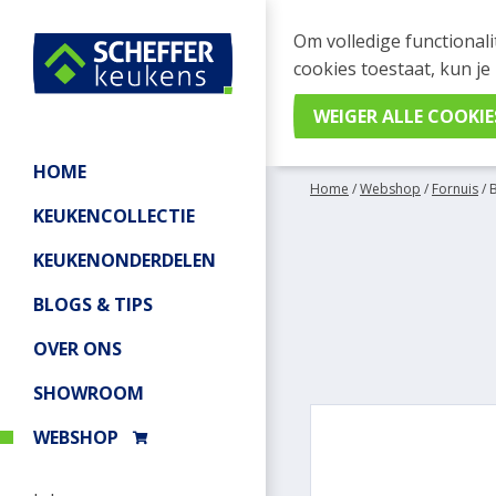
WEBSHOP BESTELL
Om volledige functionali
Je kan tijdelijk geen be
cookies toestaat, kun je
meer informatie.
HOME
Home
/
Webshop
/
Fornuis
/
KEUKENCOLLECTIE
KEUKENONDERDELEN
BLOGS & TIPS
OVER ONS
SHOWROOM
WEBSHOP