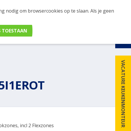
ing nodig om browsercookies op te slaan. Als je geen
udig apparaten en merken met elkaar. Klik hier voor
VACATURE KEUKENMONTEUR
5I1EROT
okzones, incl 2 Flexzones