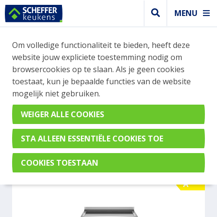
MENU
WEBSHOP BESTELLINGEN
Om volledige functionaliteit te bieden, heeft deze
Je kan tijdelijk geen bestelling plaatsen. Wil je je
website jouw expliciete toestemming nodig om
vast oriënteren? Vergelijk eenvoudig apparaten
browsercookies op te slaan. Als je geen cookies
en merken met elkaar. Klik hier voor meer
toestaat, kun je bepaalde functies van de website
informatie.
mogelijk niet gebruiken.
Fornuis
BERTAZZONI PRO95I2EBIT
A
A