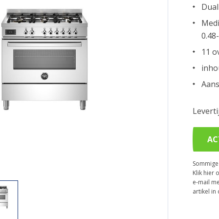
Dual
Medi
0.48
11 o
inho
Aans
Levert
AC
Sommige p
Klik hier 
e-mail me
artikel i