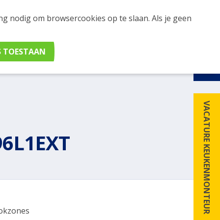
ing nodig om browsercookies op te slaan. Als je geen
udig apparaten en merken met elkaar. Klik hier voor
VACATURE KEUKENMONTEUR
96L1EXT
okzones