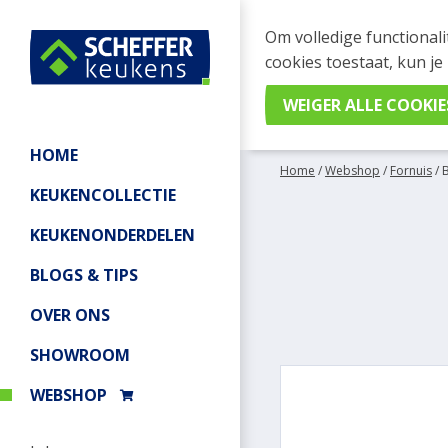
WEBSHOP BESTELL
Om volledige functionali
Je kan tijdelijk geen be
cookies toestaat, kun je
meer informatie.
HOME
Home
/
Webshop
/
Fornuis
/
KEUKENCOLLECTIE
KEUKENONDERDELEN
BLOGS & TIPS
OVER ONS
SHOWROOM
WEBSHOP