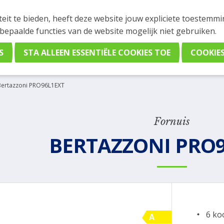
INGEN
teit te bieden, heeft deze website jouw expliciete toestemm
stelling plaatsen. Wil je je vast oriënteren? Vergelijk eenvo
 bepaalde functies van de website mogelijk niet gebruiken.
Bertazzoni PRO96L1EXT
Fornuis
BERTAZZONI PRO
6 ko
A