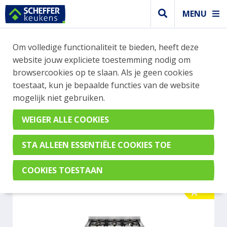
MENU
WEBSHOP BESTELLINGEN
Om volledige functionaliteit te bieden, heeft deze
Je kan tijdelijk geen bestelling plaatsen. Wil je je
website jouw expliciete toestemming nodig om
vast oriënteren? Vergelijk eenvoudig apparaten
browsercookies op te slaan. Als je geen cookies
en merken met elkaar. Klik hier voor meer
toestaat, kun je bepaalde functies van de website
informatie.
mogelijk niet gebruiken.
Fornuis
BERTAZZONI PRO96L2EART
A
A