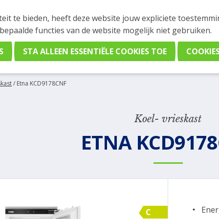
INGEN
teit te bieden, heeft deze website jouw expliciete toestemm
stelling plaatsen. Wil je je vast oriënteren? Vergelijk eenvo
 bepaalde functies van de website mogelijk niet gebruiken.
skast
/
Etna KCD9178CNF
Koel- vrieskast
ETNA KCD917
Ener
C