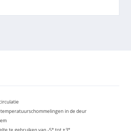
irculatie
e temperatuurschommelingen in de deur
eem
elte te gebruiken van -5° tot +3°