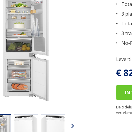
Tota
3 pl
Tota
3 tr
No-F
Levert
€ 8
IN
De tijdel
verreken