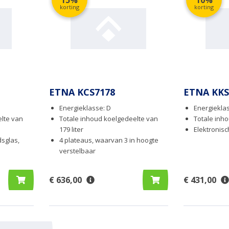
15%
10%
korting
korting
ETNA KCS7178
ETNA KKS
Energieklasse: D
Energieklas
lte van
Totale inhoud koelgedeelte van
Totale inho
179 liter
Elektronis
dsglas,
4 plateaus, waarvan 3 in hoogte
verstelbaar
€ 636,00
€ 431,00