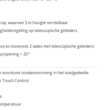
Tray, waarvan 3 in hoogte verstelbaar
igheidsregeling op telescopische geleiders
ox en bovenste 2 lades met telescopische geleiders
europening < 20 º
 en voorkomt condensvorming in het koelgedeelte
n Touch Control
e
temperatuur