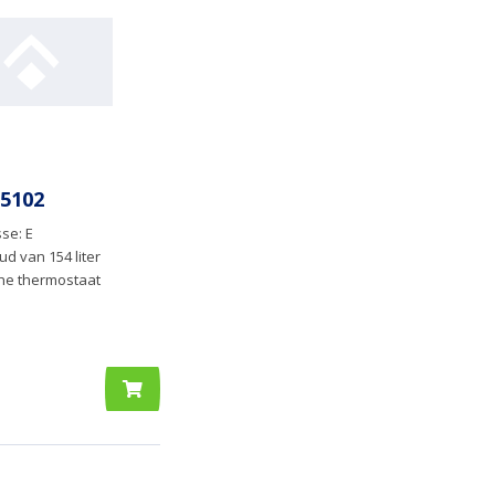
5102
se: E
ud van 154 liter
che thermostaat