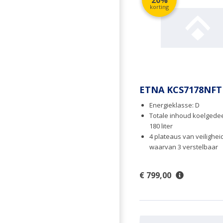
20%
korting
ETNA KCS7178NFT
Energieklasse: D
Totale inhoud koelgedee
180 liter
4 plateaus van veilighei
waarvan 3 verstelbaar
€ 799,00