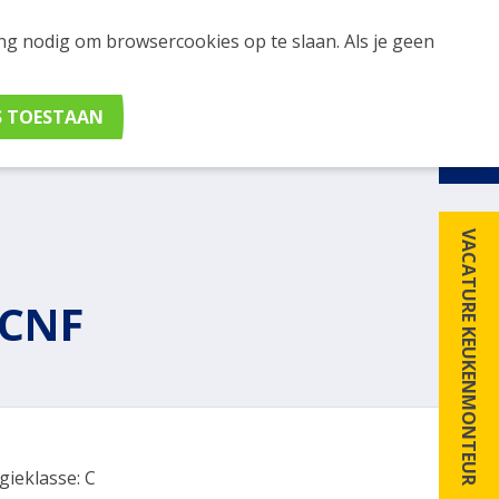
ing nodig om browsercookies op te slaan. Als je geen
udig apparaten en merken met elkaar. Klik hier voor
VACATURE KEUKENMONTEUR
8CNF
gieklasse: C