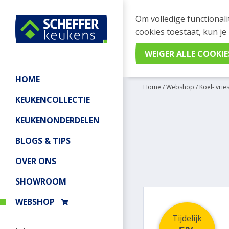
WEBSHOP BESTELL
Om volledige functionali
Je kan tijdelijk geen be
cookies toestaat, kun je
meer informatie.
HOME
Home
/
Webshop
/
Koel- vrie
KEUKENCOLLECTIE
KEUKENONDERDELEN
BLOGS & TIPS
OVER ONS
SHOWROOM
WEBSHOP
Tijdelijk