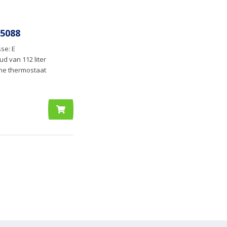
5088
se: E
ud van 112 liter
che thermostaat