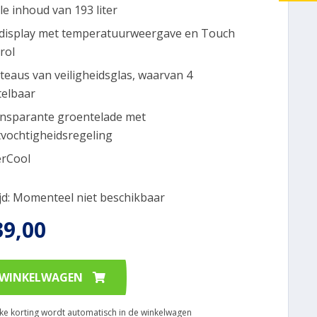
le inhoud van 193 liter
display met temperatuurweergave en Touch
rol
ateaus van veiligheidsglas, waarvan 4
telbaar
ansparante groentelade met
tvochtigheidsregeling
rCool
ijd: Momenteel niet beschikbaar
39,00
 WINKELWAGEN
ijke korting wordt automatisch in de winkelwagen