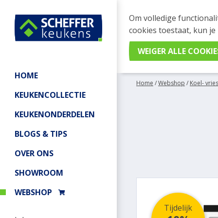
WEBSHOP BESTELL
Om volledige functionali
Je kan tijdelijk geen be
cookies toestaat, kun je
meer informatie.
HOME
Home
/
Webshop
/
Koel- vrie
KEUKENCOLLECTIE
KEUKENONDERDELEN
BLOGS & TIPS
OVER ONS
SHOWROOM
WEBSHOP
Tijdelijk