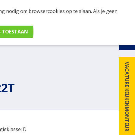
ing nodig om browsercookies op te slaan. Als je geen
udig apparaten en merken met elkaar. Klik hier voor
VACATURE KEUKENMONTEUR
22T
gieklasse: D