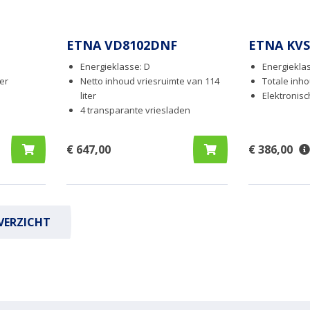
ETNA VD8102DNF
ETNA KVS
Energieklasse: D
Energieklas
ter
Netto inhoud vriesruimte van 114
Totale inho
liter
Elektronis
4 transparante vriesladen
€ 647,00
€ 386,00
VERZICHT