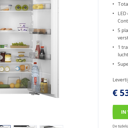
Tota
LED 
Cont
5 pl
vers
1 tr
luch
Supe
Levert
€ 5
IN
De tijdel