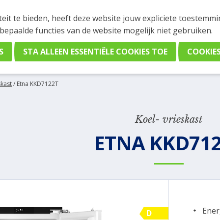
INGEN
teit te bieden, heeft deze website jouw expliciete toestemm
stelling plaatsen. Wil je je vast oriënteren? Vergelijk eenvo
 bepaalde functies van de website mogelijk niet gebruiken.
skast
/
Etna KKD7122T
Koel- vrieskast
ETNA KKD71
Ener
D