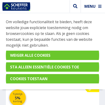
MENU
WEBSHOP BESTELLINGEN
Om volledige functionaliteit te bieden, heeft deze
Je kan tijdelijk geen bestelling plaatsen. Wil je je
website jouw expliciete toestemming nodig om
vast oriënteren? Vergelijk eenvoudig apparaten
browsercookies op te slaan. Als je geen cookies
en merken met elkaar. Klik hier voor meer
toestaat, kun je bepaalde functies van de website
informatie.
mogelijk niet gebruiken.
Koel- vrieskast
LIEBHERR DURD 3600-20
D
Tijdelijk
5%
korting