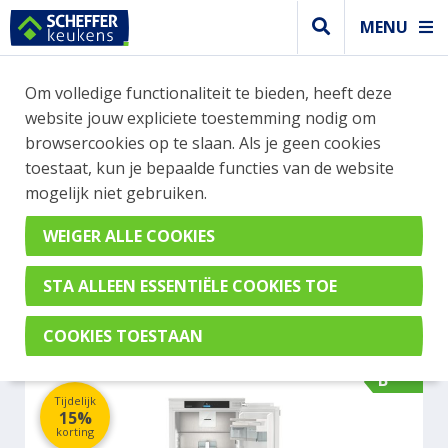
MENU
WEBSHOP BESTELLINGEN
Om volledige functionaliteit te bieden, heeft deze
Je kan tijdelijk geen bestelling plaatsen. Wil je je
website jouw expliciete toestemming nodig om
vast oriënteren? Vergelijk eenvoudig apparaten
browsercookies op te slaan. Als je geen cookies
en merken met elkaar. Klik hier voor meer
toestaat, kun je bepaalde functies van de website
informatie.
mogelijk niet gebruiken.
Koel- vrieskast
LIEBHERR ICBNBI 5153-20
B
Tijdelijk
15%
korting