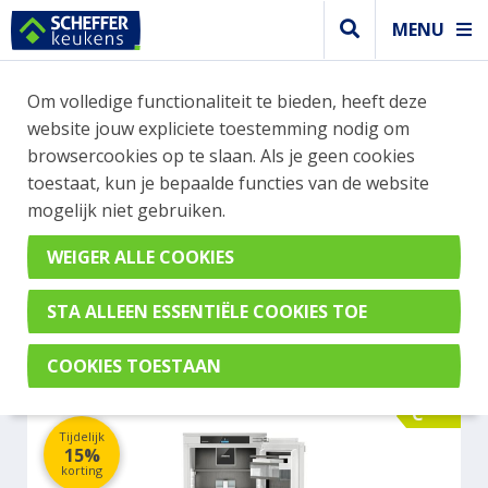
MENU
WEBSHOP BESTELLINGEN
Om volledige functionaliteit te bieden, heeft deze
Je kan tijdelijk geen bestelling plaatsen. Wil je je
website jouw expliciete toestemming nodig om
vast oriënteren? Vergelijk eenvoudig apparaten
browsercookies op te slaan. Als je geen cookies
en merken met elkaar. Klik hier voor meer
toestaat, kun je bepaalde functies van de website
informatie.
mogelijk niet gebruiken.
Koel- vrieskast
LIEBHERR ICBNBSCI 5173-22
C
Tijdelijk
15%
korting