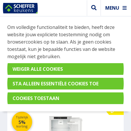
MENU
WEBSHOP BESTELLINGEN
Om volledige functionaliteit te bieden, heeft deze
Je kan tijdelijk geen bestelling plaatsen. Wil je je
website jouw expliciete toestemming nodig om
vast oriënteren? Vergelijk eenvoudig apparaten
browsercookies op te slaan. Als je geen cookies
en merken met elkaar. Klik hier voor meer
toestaat, kun je bepaalde functies van de website
informatie.
mogelijk niet gebruiken.
Koel- vrieskast
LIEBHERR ICD 5103-22
D
Tijdelijk
5%
korting