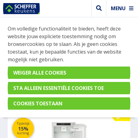
MENU
WEBSHOP BESTELLINGEN
Om volledige functionaliteit te bieden, heeft deze
Je kan tijdelijk geen bestelling plaatsen. Wil je je
website jouw expliciete toestemming nodig om
vast oriënteren? Vergelijk eenvoudig apparaten
browsercookies op te slaan. Als je geen cookies
en merken met elkaar. Klik hier voor meer
toestaat, kun je bepaalde functies van de website
informatie.
mogelijk niet gebruiken.
Koel- vrieskast
LIEBHERR ICND 5133-22
D
Tijdelijk
15%
korting