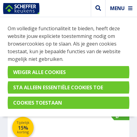
MENU
WEBSHOP BESTELLINGEN
Om volledige functionaliteit te bieden, heeft deze
Je kan tijdelijk geen bestelling plaatsen. Wil je je
website jouw expliciete toestemming nodig om
vast oriënteren? Vergelijk eenvoudig apparaten
browsercookies op te slaan. Als je geen cookies
en merken met elkaar. Klik hier voor meer
toestaat, kun je bepaalde functies van de website
informatie.
mogelijk niet gebruiken.
Koel- vrieskast
LIEBHERR IFNBI 3553-22
B
Tijdelijk
15%
korting