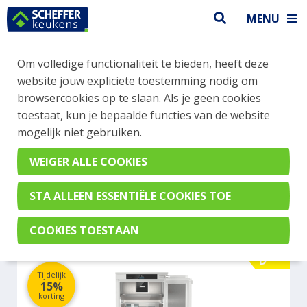
MENU
WEBSHOP BESTELLINGEN
Om volledige functionaliteit te bieden, heeft deze
Je kan tijdelijk geen bestelling plaatsen. Wil je je
website jouw expliciete toestemming nodig om
vast oriënteren? Vergelijk eenvoudig apparaten
browsercookies op te slaan. Als je geen cookies
en merken met elkaar. Klik hier voor meer
toestaat, kun je bepaalde functies van de website
informatie.
mogelijk niet gebruiken.
Koel- vrieskast
LIEBHERR IRBPDI 5170-20
D
Tijdelijk
15%
korting