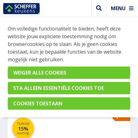
MENU
WEBSHOP BESTELLINGEN
Om volledige functionaliteit te bieden, heeft deze
Je kan tijdelijk geen bestelling plaatsen. Wil je je
website jouw expliciete toestemming nodig om
vast oriënteren? Vergelijk eenvoudig apparaten
browsercookies op te slaan. Als je geen cookies
en merken met elkaar. Klik hier voor meer
toestaat, kun je bepaalde functies van de website
informatie.
mogelijk niet gebruiken.
Koel- vrieskast
LIEBHERR UWGB 3632-20
F
Tijdelijk
15%
korting