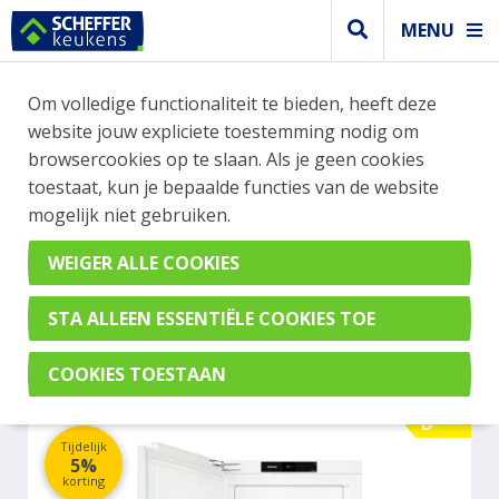
MENU
WEBSHOP BESTELLINGEN
Om volledige functionaliteit te bieden, heeft deze
Je kan tijdelijk geen bestelling plaatsen. Wil je je
website jouw expliciete toestemming nodig om
vast oriënteren? Vergelijk eenvoudig apparaten
browsercookies op te slaan. Als je geen cookies
en merken met elkaar. Klik hier voor meer
toestaat, kun je bepaalde functies van de website
informatie.
mogelijk niet gebruiken.
Koel- vrieskast
MIELE FNS7470D
D
Tijdelijk
5%
korting