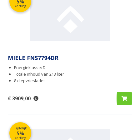
5%
korting
MIELE FNS7794DR
Energieklasse: D
Totale inhoud van 213 liter
8 diepvrieslades
€ 3909,00
Tijdelijk
5%
korting