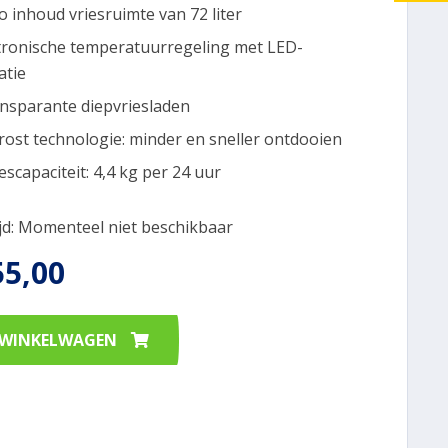
o inhoud vriesruimte van 72 liter
tronische temperatuurregeling met LED-
atie
ansparante diepvriesladen
rost technologie: minder en sneller ontdooien
escapaciteit: 4,4 kg per 24 uur
ijd: Momenteel niet beschikbaar
55,00
 WINKELWAGEN