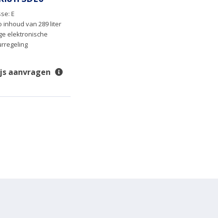
se: E
o inhoud van 289 liter
e elektronische
rregeling
ijs aanvragen