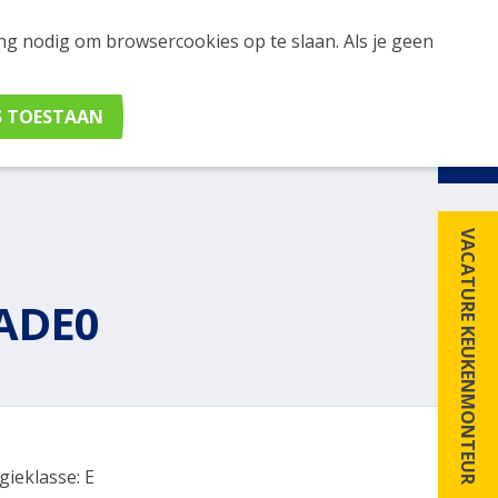
ing nodig om browsercookies op te slaan. Als je geen
udig apparaten en merken met elkaar. Klik hier voor
VACATURE KEUKENMONTEUR
ADE0
gieklasse: E