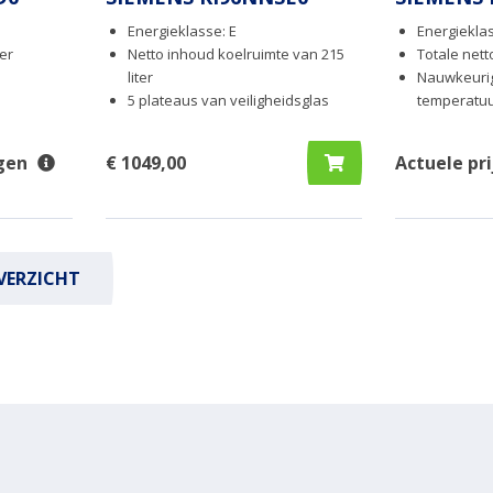
Energieklasse: E
Energieklas
ter
Netto inhoud koelruimte van 215
Totale nett
liter
Nauwkeurig
5 plateaus van veiligheidsglas
temperatuu
gen
€ 1049,00
Actuele pr
VERZICHT