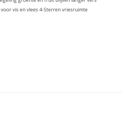
geling groente en fruit blijven langer vers
 voor vis en vlees 4-Sterren vriesruimte