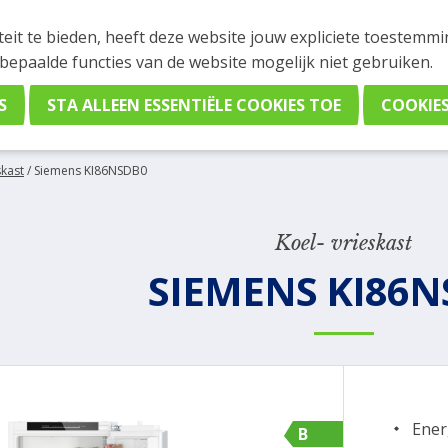
INGEN
teit te bieden, heeft deze website jouw expliciete toestemm
stelling plaatsen. Wil je je vast oriënteren? Vergelijk eenvo
 bepaalde functies van de website mogelijk niet gebruiken.
skast
/
Siemens KI86NSDB0
Koel- vrieskast
SIEMENS KI86N
Ener
B