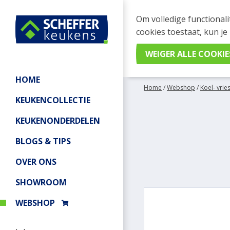
WEBSHOP BESTELL
Om volledige functionali
Je kan tijdelijk geen be
cookies toestaat, kun je
meer informatie.
HOME
Home
/
Webshop
/
Koel- vrie
KEUKENCOLLECTIE
KEUKENONDERDELEN
BLOGS & TIPS
OVER ONS
SHOWROOM
WEBSHOP