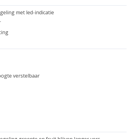
eling met led-indicatie
r
ting
oogte verstelbaar