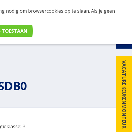
ing nodig om browsercookies op te slaan. Als je geen
udig apparaten en merken met elkaar. Klik hier voor
VACATURE KEUKENMONTEUR
SDB0
gieklasse: B