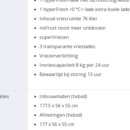
1 hyperFresh-lade met luchtvochtigheidsre
1 hyperFresh <0 °C>-lade extra koele lade
Inhoud vriesruimte 76 liter
noFrost nooit meer ontdooien
superVriezen
3 transparante vrieslades
Vriezerverlichting
Invriescapaciteit 8 kg per 24 uur
Bewaartijd bij storing 13 uur
aties
Inbouwmaten (hxbxd)
177.5 x 56 x 55 cm
Afmetingen (hxbxd)
177 x 56 x 55 cm