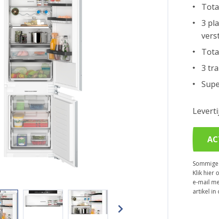
Tota
3 pl
vers
Tota
3 tr
Supe
Levert
AC
Sommige p
Klik hier 
e-mail me
artikel i