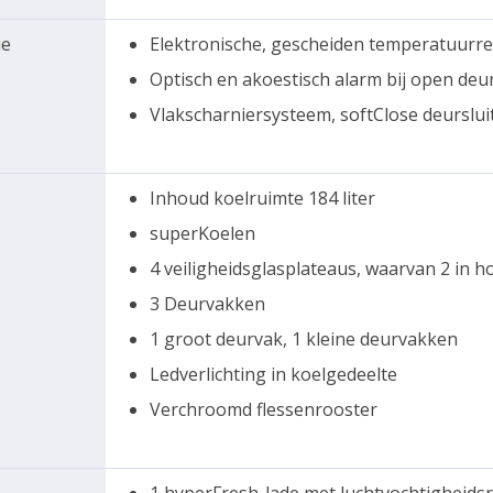
ie
Elektronische, gescheiden temperatuurreg
Optisch en akoestisch alarm bij open deu
Vlakscharniersysteem, softClose deurslui
Inhoud koelruimte 184 liter
superKoelen
4 veiligheidsglasplateaus, waarvan 2 in h
3 Deurvakken
1 groot deurvak, 1 kleine deurvakken
Ledverlichting in koelgedeelte
Verchroomd flessenrooster