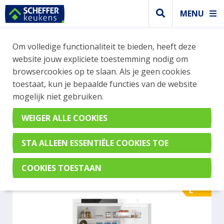
MENU
WEBSHOP BESTELLINGEN
Om volledige functionaliteit te bieden, heeft deze
Je kan tijdelijk geen bestelling plaatsen. Wil je je
website jouw expliciete toestemming nodig om
vast oriënteren? Vergelijk eenvoudig apparaten
browsercookies op te slaan. Als je geen cookies
en merken met elkaar. Klik hier voor meer
toestaat, kun je bepaalde functies van de website
informatie.
mogelijk niet gebruiken.
Koel- vrieskast
SIEMENS KI86VVSE0
E